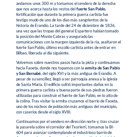
andamos unos 300 m y tomamos el sendero de la derecha
que nos acerca hasta los restos del
fuerte San Pablo
,
fortificación que durante la primera guerra carlista fue
testigo mudo de uno de los días más sangrientos de la
historia de Erandio. La tarde del 24 de diciembre de 1836,
una vez que las tropas del general Espartero habían tomado
la posición del Monte Cabras y asegurado las
comunicaciones con la margen izquierda de la ría, asaltaron el
fuerte San Pablo, último escollo carlista antes de entrar en
Bilbao, liberada al día siguiente.
Volvemos sobre nuestros pasos hasta la pista y continuamos
hacia Faoeta, donde nos topamos con la
ermita de San Pablo
y San Bernabé
, del siglo XVI y la más antigua de Erandio. A
pesar de su sencillez, llegó a ser parroquia anexa a la iglesia
de Santa María. El edificio sufrió importantes daños en la
primera guerra carlista y buena parte de sus piedras fueron
utilizadas para construir el fuerte de San Pablo, en lo alto de
la colina. Tras visitar la ermita cruzamos el barrio de Faoeta,
uno de los núcleos de población más antiguos del municipio,
con caseríos desde el siglo XVIII.
Continuamos por el sendero en dirección norte y, tras cruzar
la pasarela sobre el corredor del Txorierri, tomamos la BI-
604 para avanzar contemplando el industrioso barrio de