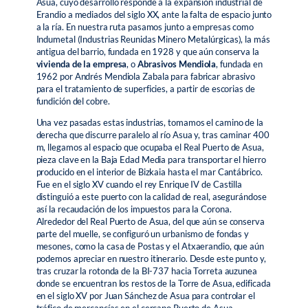
Asua, cuyo desarrollo responde a la expansión industrial de
Erandio a mediados del siglo XX, ante la falta de espacio junto
a la ría. En nuestra ruta pasamos junto a empresas como
Indumetal (Industrias Reunidas Minero Metalúrgicas), la más
antigua del barrio, fundada en 1928 y que aún conserva la
vivienda de la empresa
, o
Abrasivos Mendiola
, fundada en
1962 por Andrés Mendiola Zabala para fabricar abrasivo
para el tratamiento de superficies, a partir de escorias de
fundición del cobre.
Una vez pasadas estas industrias, tomamos el camino de la
derecha que discurre paralelo al río Asua y, tras caminar 400
m, llegamos al espacio que ocupaba el Real Puerto de Asua,
pieza clave en la Baja Edad Media para transportar el hierro
producido en el interior de Bizkaia hasta el mar Cantábrico.
Fue en el siglo XV cuando el rey Enrique IV de Castilla
distinguió a este puerto con la calidad de real, asegurándose
así la recaudación de los impuestos para la Corona.
Alrededor del Real Puerto de Asua, del que aún se conserva
parte del muelle, se configuró un urbanismo de fondas y
mesones, como la casa de Postas y el Atxaerandio, que aún
podemos apreciar en nuestro itinerario. Desde este punto y,
tras cruzar la rotonda de la BI-737 hacia Torreta auzunea
donde se encuentran los restos de la Torre de Asua, edificada
en el siglo XV por Juan Sánchez de Asua para controlar el