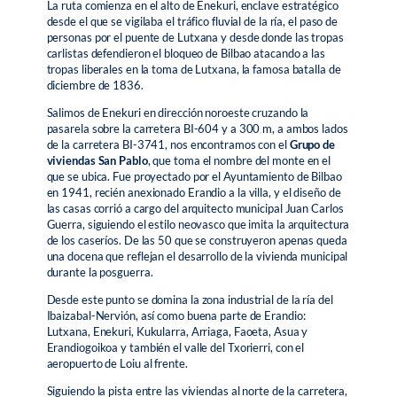
La ruta comienza en el alto de Enekuri, enclave estratégico
desde el que se vigilaba el tráfico fluvial de la ría, el paso de
personas por el puente de Lutxana y desde donde las tropas
carlistas defendieron el bloqueo de Bilbao atacando a las
tropas liberales en la toma de Lutxana, la famosa batalla de
diciembre de 1836.
Salimos de Enekuri en dirección noroeste cruzando la
pasarela sobre la carretera BI-604 y a 300 m, a ambos lados
de la carretera BI-3741, nos encontramos con el
Grupo de
viviendas San Pablo
, que toma el nombre del monte en el
que se ubica. Fue proyectado por el Ayuntamiento de Bilbao
en 1941, recién anexionado Erandio a la villa, y el diseño de
las casas corrió a cargo del arquitecto municipal Juan Carlos
Guerra, siguiendo el estilo neovasco que imita la arquitectura
de los caseríos. De las 50 que se construyeron apenas queda
una docena que reflejan el desarrollo de la vivienda municipal
durante la posguerra.
Desde este punto se domina la zona industrial de la ría del
Ibaizabal-Nervión, así como buena parte de Erandio:
Lutxana, Enekuri, Kukularra, Arriaga, Faoeta, Asua y
Erandiogoikoa y también el valle del Txorierri, con el
aeropuerto de Loiu al frente.
Siguiendo la pista entre las viviendas al norte de la carretera,