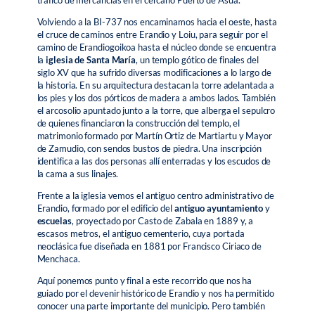
tráfico de mercancías en el cercano Puerto de Asua.
Volviendo a la BI-737 nos encaminamos hacia el oeste, hasta
el cruce de caminos entre Erandio y Loiu, para seguir por el
camino de Erandiogoikoa hasta el núcleo donde se encuentra
la
iglesia de Santa María
, un templo gótico de finales del
siglo XV que ha sufrido diversas modificaciones a lo largo de
la historia. En su arquitectura destacan la torre adelantada a
los pies y los dos pórticos de madera a ambos lados. También
el arcosolio apuntado junto a la torre, que alberga el sepulcro
de quienes financiaron la construcción del templo, el
matrimonio formado por Martín Ortiz de Martiartu y Mayor
de Zamudio, con sendos bustos de piedra. Una inscripción
identifica a las dos personas allí enterradas y los escudos de
la cama a sus linajes.
Frente a la iglesia vemos el antiguo centro administrativo de
Erandio, formado por el edificio del
antiguo ayuntamiento
y
escuelas
, proyectado por Casto de Zabala en 1889 y, a
escasos metros, el antiguo cementerio, cuya portada
neoclásica fue diseñada en 1881 por Francisco Ciriaco de
Menchaca.
Aquí ponemos punto y final a este recorrido que nos ha
guiado por el devenir histórico de Erandio y nos ha permitido
conocer una parte importante del municipio. Pero también