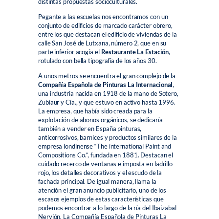
distintas propuestas socioculturales.
Pegante a las escuelas nos encontramos con un
conjunto de edificios de marcado carácter obrero,
entre los que destacan el edificio de viviendas de la
calle San José de Lutxana, número 2, que en su
parte inferior acogía el
Restaurante La Estación
,
rotulado con bella tipografía de los años 30.
A unos metros se encuentra el gran complejo de la
Compañía Española de Pinturas La Internacional
,
una industria nacida en 1918 de la mano de Sotero,
Zubiaur y Cía., y que estuvo en activo hasta 1996.
La empresa, que había sido creada para la
explotación de abonos orgánicos, se dedicaría
también a vender en España pinturas,
anticorrosivos, barnices y productos similares de la
empresa londinense “The international Paint and
Compositions Co.”, fundada en 1881. Destacan el
cuidado recerco de ventanas e imposta en ladrillo
rojo, los detalles decorativos y el escudo de la
fachada principal. De igual manera, llama la
atención el gran anuncio publicitario, uno de los
escasos ejemplos de estas características que
podemos encontrar a lo largo de la ría del Ibaizabal-
Nervión. La Compañía Española de Pinturas La