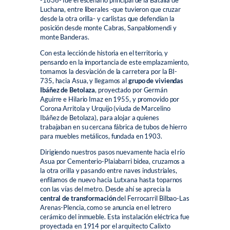
-1836- fue el escenario principal de la Batalla de
Luchana, entre liberales -que tuvieron que cruzar
desde la otra orilla- y carlistas que defendían la
posición desde monte Cabras, Sanpablomendi y
monte Banderas.
Con esta lección de historia en el territorio, y
pensando en la importancia de este emplazamiento,
tomamos la desviación de la carretera por la BI-
735, hacia Asua, y llegamos al
grupo de viviendas
Ibáñez de Betolaza
, proyectado por Germán
Aguirre e Hilario Imaz en 1955, y promovido por
Corona Arritola y Urquijo (viuda de Marcelino
Ibáñez de Betolaza), para alojar a quienes
trabajaban en su cercana fábrica de tubos de hierro
para muebles metálicos, fundada en 1903.
Dirigiendo nuestros pasos nuevamente hacia el río
Asua por Cementerio-Plaiabarri bidea, cruzamos a
la otra orilla y pasando entre naves industriales,
enfilamos de nuevo hacia Lutxana hasta toparnos
con las vías del metro. Desde ahí se aprecia la
central de transformación
del Ferrocarril Bilbao-Las
Arenas-Plencia, como se anuncia en el letrero
cerámico del inmueble. Esta instalación eléctrica fue
proyectada en 1914 por el arquitecto Calixto