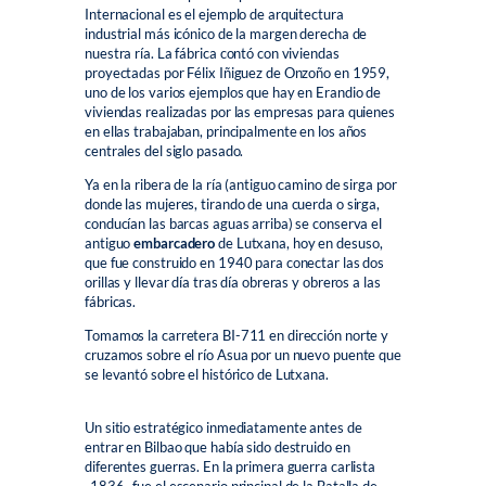
Internacional es el ejemplo de arquitectura
industrial más icónico de la margen derecha de
nuestra ría. La fábrica contó con viviendas
proyectadas por Félix Iñiguez de Onzoño en 1959,
uno de los varios ejemplos que hay en Erandio de
viviendas realizadas por las empresas para quienes
en ellas trabajaban, principalmente en los años
centrales del siglo pasado.
Ya en la ribera de la ría (antiguo camino de sirga por
donde las mujeres, tirando de una cuerda o sirga,
conducían las barcas aguas arriba) se conserva el
antiguo
embarcadero
de Lutxana, hoy en desuso,
que fue construido en 1940 para conectar las dos
orillas y llevar día tras día obreras y obreros a las
fábricas.
Tomamos la carretera BI-711 en dirección norte y
cruzamos sobre el río Asua por un nuevo puente que
se levantó sobre el histórico de Lutxana.
Un sitio estratégico inmediatamente antes de
entrar en Bilbao que había sido destruido en
diferentes guerras. En la primera guerra carlista