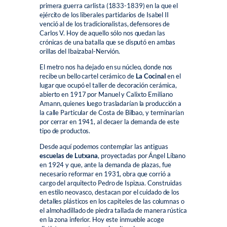
primera guerra carlista (1833-1839) en la que el
ejército de los liberales partidarios de Isabel II
venció al de los tradicionalistas, defensores de
Carlos V. Hoy de aquello sólo nos quedan las
crónicas de una batalla que se disputó en ambas
orillas del Ibaizabal-Nervión.
El metro nos ha dejado en su núcleo, donde nos
recibe un bello cartel cerámico de
La Cocinal
en el
lugar que ocupó el taller de decoración cerámica,
abierto en 1917 por Manuel y Calixto Emiliano
Amann, quienes luego trasladarían la producción a
la calle Particular de Costa de Bilbao, y terminarían
por cerrar en 1941, al decaer la demanda de este
tipo de productos.
Desde aquí podemos contemplar las antiguas
escuelas de Lutxana
, proyectadas por Ángel Líbano
en 1924 y que, ante la demanda de plazas, fue
necesario reformar en 1931, obra que corrió a
cargo del arquitecto Pedro de Ispizua. Construidas
en estilo neovasco, destacan por el cuidado de los
detalles plásticos en los capiteles de las columnas o
el almohadillado de piedra tallada de manera rústica
en la zona inferior. Hoy este inmueble acoge